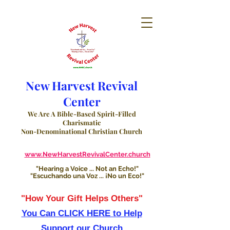
New Harvest Revival
Center
We Are A Bible-Based Spirit-Filled
Charismatic
Non-Denominational Christian Church
www.NewHarvestRevivalCenter.church
"Hearing a Voice ... Not an Echo!"
"Escuchando una Voz ... ¡No un Eco!"
"How Your Gift Helps Others"
You Can CLICK HERE to Help
Support our Church