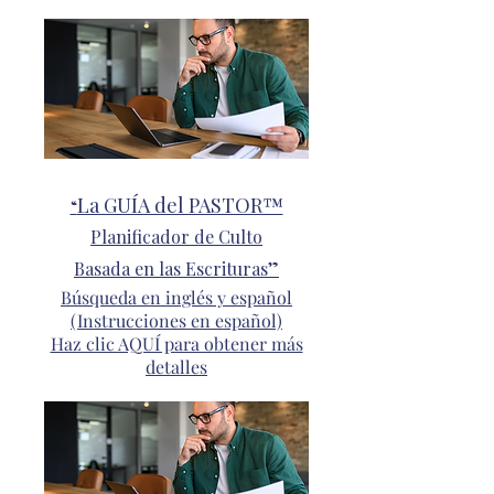
La GUÍA del PASTOR™
“
Planificador de Culto
Basada en las Escrituras”
Búsqueda en inglés y español
(Instrucciones en español)
Haz clic AQUÍ para obtener más
detalles