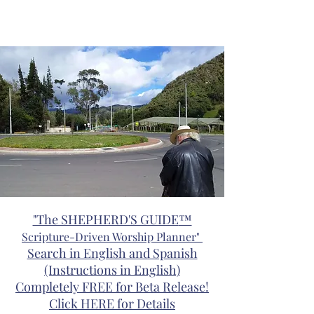
"The SHEPHERD'S GUIDE
™
Scripture-Driven Worship Planner"
Search in English and Spanish
(Instructions in English)
Completely FREE for Beta Release!
Click HERE for Details