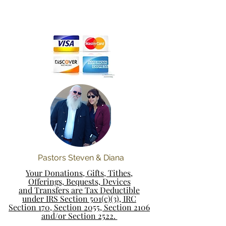
Pastors Steven & Diana
Your Donations, Gifts, Tithes,
Offerings, Bequests, Devices
and Transfers are Tax Deductible
under IRS Section 501(c)(3), IRC
Section 170, Section 2055, Section 2106
and/or Section 2522.