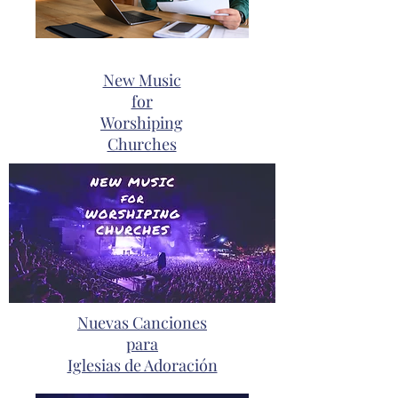
New Music
for
Worshiping
Churches
Nuevas Canciones
para
Iglesias de Adoración