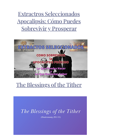
Extractros Seleccionados
Apocalipsis: Cómo Puedes
Sobrevivir y Prosperar
The Blessings of the Tither