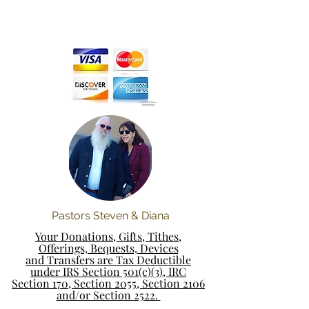
Pastors Steven & Diana
Your Donations, Gifts, Tithes,
Offerings, Bequests, Devices
and Transfers are Tax Deductible
under IRS Section 501(c)(3), IRC
Section 170, Section 2055, Section 2106
and/or Section 2522.