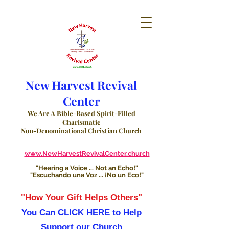
New Harvest Revival
Center
We Are A Bible-Based Spirit-Filled
Charismatic
Non-Denominational Christian Church
www.NewHarvestRevivalCenter.church
"Hearing a Voice ... Not an Echo!"
"Escuchando una Voz ... ¡No un Eco!"
"How Your Gift Helps Others"
You Can CLICK HERE to Help
Support our Church