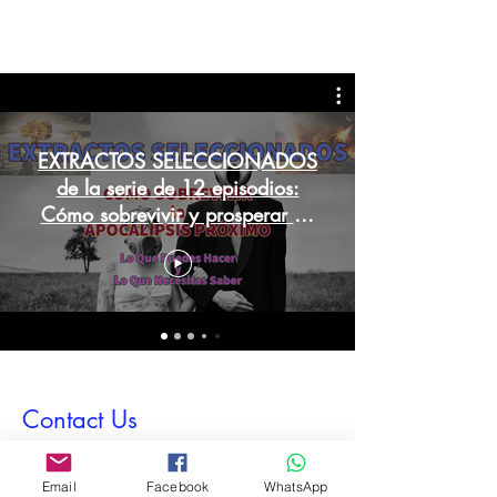
EXTRACTOS SELECCIONADOS
de la serie de 12 episodios:
Cómo sobrevivir y prosperar en
el apocalipsis venidero
Contact Us
First Name
Email
Facebook
WhatsApp