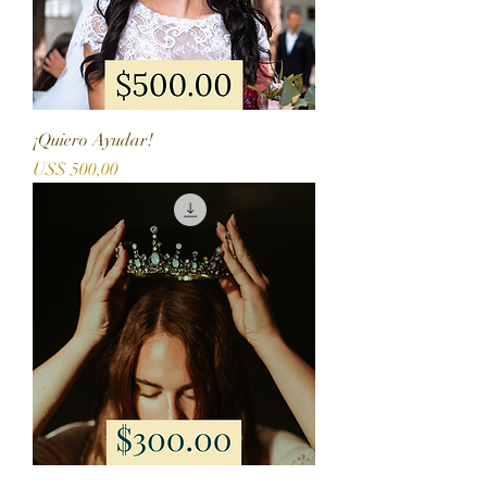
¡Quiero Ayudar!
Precio
US$ 500,00