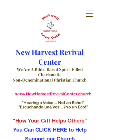
New Harvest Revival
Center
We Are A Bible-Based Spirit-Filled
Charismatic
Non-Denominational Christian Church
www.NewHarvestRevivalCenter.church
"Hearing a Voice ... Not an Echo!"
"Escuchando una Voz ... ¡No un Eco!"
"How Your Gift Helps Others"
You Can CLICK HERE to Help
Support our Church