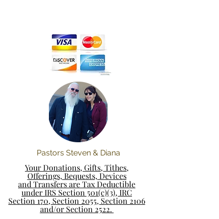
Pastors Steven & Diana
Your Donations, Gifts, Tithes,
Offerings, Bequests, Devices
and Transfers are Tax Deductible
under IRS Section 501(c)(3), IRC
Section 170, Section 2055, Section 2106
and/or Section 2522.