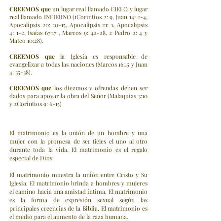
CREEMOS
que
un lugar real llamado CIELO y lugar
real llamado INFIERNO (1Corintios 2: 9, Juan 14: 2-4,
Apocalipsis 20: 10-15, Apocalipsis 21: 1, Apocalipsis
4: 1-2, Isaías 67:17 , Marcos 9: 42-28, 2 Pedro 2: 4 y
Mateo 10:28).
CREEMOS
que
la Iglesia es responsable de
evangelizar a todas las naciones (Marcos 16:15 y Juan
4: 35-38).
CREEMOS
que
los diezmos y ofrendas deben se
r
dados para apoy
ar la obra del Señor (Malaquías 3:10
y 2Corintios 9: 6-15)
El matrimonio es la unión de un hombre y una
mujer con la promesa de ser fieles el uno al otro
durante toda la vida. El matrimonio es el regalo
especial de Dios.
El matrimonio muestra la unión entre Cristo y Su
Iglesia. El matrimonio brinda a hombres y mujeres
el camino hacia una amistad íntima. El matrimonio
es la forma de expresión sexual según las
principales creencias de la Biblia. El matrimonio es
el medio para el aumento de la raza humana.