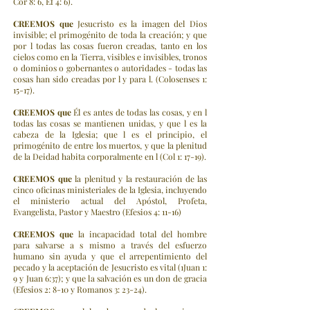
Cor 8: 6, Ef 4: 6).
CREEMOS
que
Jesucristo es la imagen del Dios
invisible; el primogénito de toda la creación; y que
por l todas las cosas fueron creadas, tanto en los
cielos como en la Tierra, visibles e invisibles, tronos
o dominios o gobernantes o autoridades - todas las
cosas han sido creadas por l y para l. (Colosenses 1:
15-17).
CREEMOS
que
Él es antes de todas las cosas, y en l
todas las cosas se mantienen unidas, y que l es la
cabeza de la Iglesia; que l es el principio, el
primogénito de entre los muertos, y que la plenitud
de la Deidad habita corporalmente en l (Col 1: 17-19).
CREEMOS
que
la plenitud y la restauración de las
cinco oficinas ministeriales de la Iglesia, incluyendo
el ministerio actual del Apóstol, Profeta,
Evangelista, Pastor y Maestro (Efesios 4: 11-16)
CREEMOS
que
la incapacidad total del hombre
para salvarse a s mismo a través del esfuerzo
humano sin ayuda y que el arrepentimiento del
pecado y la aceptación de Jesucristo es vital (1Juan 1:
9 y Juan 6:37); y que la salvación es un don de gracia
(Efesios 2: 8-10 y Romanos 3: 23-24).