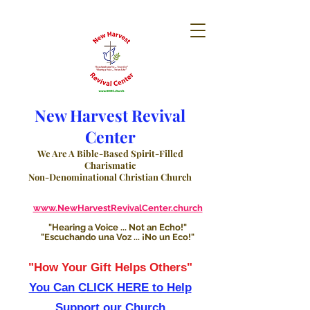
New Harvest Revival
Center
We Are A Bible-Based Spirit-Filled
Charismatic
Non-Denominational Christian Church
www.NewHarvestRevivalCenter.church
"Hearing a Voice ... Not an Echo!"
"Escuchando una Voz ... ¡No un Eco!"
"How Your Gift Helps Others"
You Can CLICK HERE to Help
Support our Church