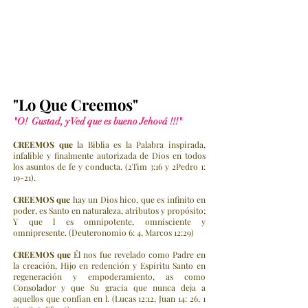
"Lo Que Creemos"
"O! Gustad, y Ved que es bueno Jehová !!!"
CREEMOS que
la Biblia es la Palabra inspirada,
infalible y finalmente autorizada de Dios en todos
los asuntos de fe y conducta. (2Tim 3:16 y 2Pedro 1:
19-21).
CREEMOS
que
hay un Dios hico, que es infinito en
poder, es Santo en naturaleza, atributos y propósito;
Y que l es omnipotente, omnisciente y
omnipresente. (Deuteronomio 6: 4, Marcos 12:29)
CREEMOS
que
Él nos fue revelado como Padre en
la creación, Hijo en redención y Espíritu Santo en
regeneración y empoderamiento, as como
Consolador y que Su gracia que nunca deja a
aquellos que confían en l. (Lucas 12:12, Juan 14: 26, 1