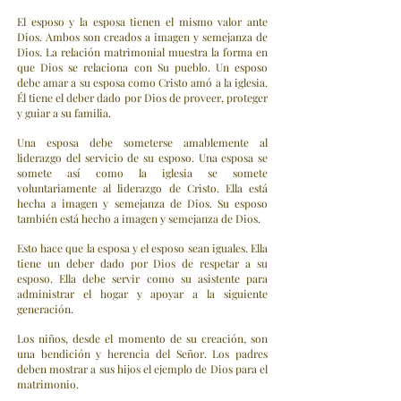
El esposo y la esposa tienen el mismo valor ante
Dios. Ambos son creados a imagen y semejanza de
Dios. La relación matrimonial muestra la forma en
que Dios se relaciona con Su pueblo. Un esposo
debe amar a su esposa como Cristo amó a la iglesia.
Él tiene el deber dado por Dios de proveer, proteger
y guiar a su familia.
Una esposa debe someterse amablemente al
liderazgo del servicio de su esposo. Una esposa se
somete así como la iglesia se somete
voluntariamente al liderazgo de Cristo. Ella está
hecha a imagen y semejanza de Dios. Su esposo
también está hecho a imagen y semejanza de Dios.
Esto hace que la esposa y el esposo sean iguales. Ella
tiene un deber dado por Dios de respetar a su
esposo. Ella debe servir como su asistente para
administrar el hogar y apoyar a la siguiente
generación.
Los niños, desde el momento de su creación, son
una bendición y herencia del Señor. Los padres
deben mostrar a sus hijos el ejemplo de Dios para el
matrimonio.