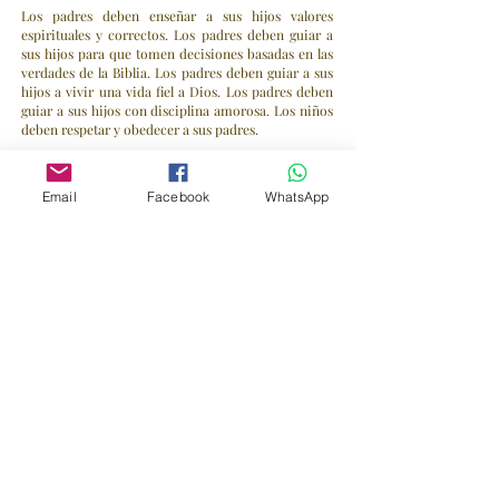
Los padres deben enseñar a sus hijos valores
espirituales y correctos. Los padres deben guiar a
sus hijos para que tomen decisiones basadas en las
verdades de la Biblia. Los padres deben guiar a sus
hijos a vivir una vida fiel a Dios. Los padres deben
guiar a sus hijos con disciplina amorosa. Los niños
deben respetar y obedecer a sus padres.
En consecuencia, creemos que con el surgimiento
de "matrimonios" entre personas del mismo sexo,
Email
Facebook
WhatsApp
uniones de hecho y uniones civiles, las iglesias se
enfrentan regularmente a estas falsificaciones de
matrimonio y se les pide que reconozcan estas
relaciones.
La definición bíblica de "matrimonio" se encuentra
en Génesis 2:22-24 y es la única definición y forma
legítima, aceptada y reconocida de "matrimonio" y
relación sexual. Según las Santas Escrituras, el
"matrimonio" es una institución sagrada ordenada
por Dios para la humanidad y debe ser entre un
hombre y una mujer.
Ningún pastor ni otro miembro de la iglesia puede
celebrar "bodas entre personas del mismo sexo"
según Levítico 18:22. Las instalaciones de la iglesia