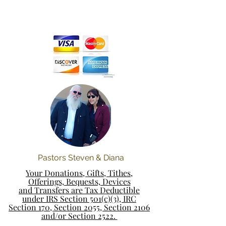
Pastors Steven & Diana
Your Donations, Gifts, Tithes,
Offerings, Bequests, Devices
and Transfers are Tax Deductible
under IRS Section 501(c)(3), IRC
Section 170, Section 2055, Section 2106
and/or Section 2522.