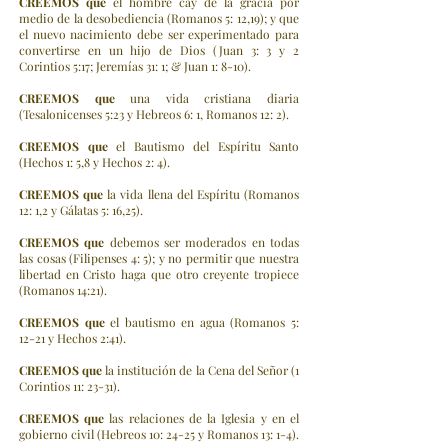
CREEMOS
que
el hombre cay de la gracia por
medio de la desobediencia (Romanos 5: 12,19); y que
el nuevo nacimiento debe ser experimentado para
convertirse en un hijo de Dios (Juan 3: 3 y 2
Corintios 5:17; Jeremías 31: 1; & Juan 1: 8-10).
CREEMOS
que
una vida cristiana diaria
(Tesalonicenses 5:23 y Hebreos 6: 1, Romanos 12: 2).
CREEMOS
que
el Bautismo del Espíritu Santo
(Hechos 1: 5,8 y Hechos 2: 4).
CREEMOS
que
la vida llena del Espíritu (Romanos
12: 1,2 y Gálatas 5: 16,25).
CREEMOS
que
debemos ser moderados en todas
las cosas (Filipenses 4: 5); y no permitir que nuestra
libertad en Cristo haga que otro creyente tropiece
(Romanos 14:21).
CREEMOS
que
el bautismo en agua (Romanos 5:
12-21 y Hechos 2:41).
CREEMOS
que
la institución de la Cena del Señor (1
Corintios 11: 23-31).
CREEMOS
que
las relaciones de la Iglesia y en el
gobierno civil (Hebreos 10: 24-25 y Romanos 13: 1-4).