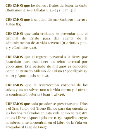
CREEMOS
que
los dones y frutos del Espíritu Santo
(Romanos 12: 6-8, Gálatas 5: 22-23 y Juan 15: 8).
CREEMOS
que
la sanidad divina (Santiago 5: 14-16 y
Mateo 8:17).
CREEMOS
que
cada cristiano se presentar ante el
tribunal de Cristo para dar cuenta de la
administración de su vida terrenal (1Corintios 3: 11-
15 y 2Corintios 5:10).
CREEMOS
que
el regreso personal a la tierra por
Jesucristo para establecer un reino terrenal por
1.000 años. Este período de mil años es conocido
como el Reinado Milenio de Cristo (Apocalipsis 19:
20-21 y Apocalipsis 20: 1-4).
CREEMOS
que
la resurrección corporal de los
salvos y los no salvos; uno a la vida eterna y el otro a
la condenación eterna (Juan 5: 28-29).
CREEMOS
que
cada pecador se presentar ante Dios
y el Gran Juicio del Trono Blanco para dar cuenta de
los hechos realizados en esta vida como se registra
en los Libros (Apocalipsis 20: 11-15). Aquellos cuyos
nombres no se encuentran en el Libro de la Vida ser
arrojados al Lago de Fuego.