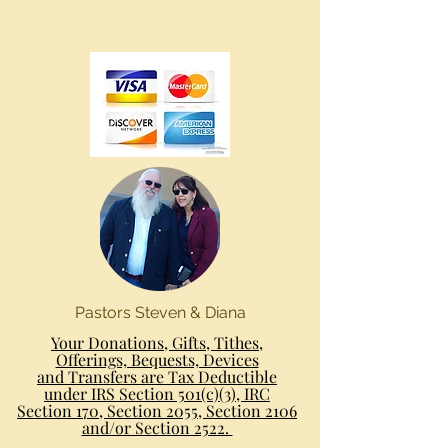
Pastors Steven & Diana
Your Donations, Gifts, Tithes,
Offerings, Bequests, Devices
and Transfers are Tax Deductible
under IRS Section 501(c)(3), IRC
Section 170, Section 2055, Section 2106
and/or Section 2522.