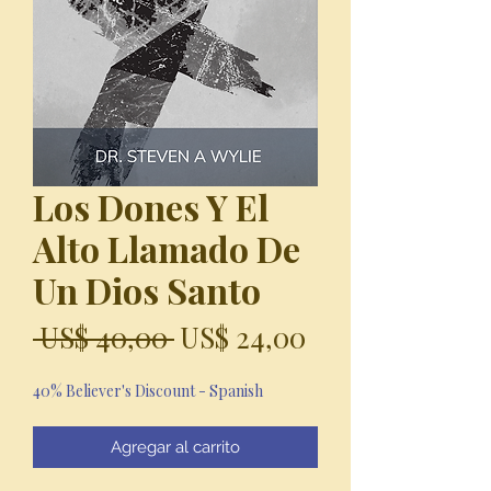
Los Dones Y El
Alto Llamado De
Un Dios Santo
Precio
Precio
 US$ 40,00 
US$ 24,00
de
40% Believer's Discount - Spanish
oferta
Agregar al carrito