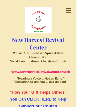
New Harvest Revival
Center
We Are A Bible-Based Spirit-Filled
Charismatic
Non-Denominational Christian Church
www.NewHarvestRevivalCenter.church
"Hearing a Voice ... Not an Echo!"
"Escuchando una Voz ... ¡No un Eco!"
"How Your Gift Helps Others"
You Can CLICK HERE to Help
Support our Church