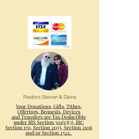
Pastors Steven & Diana
Your Donations, Gifts, Tithes,
Offerings, Bequests, Devices
and Transfers are Tax Deductible
under IRS Section 501(c)(3), IRC
Section 170, Section 2055, Section 2106
and/or Section 2522.