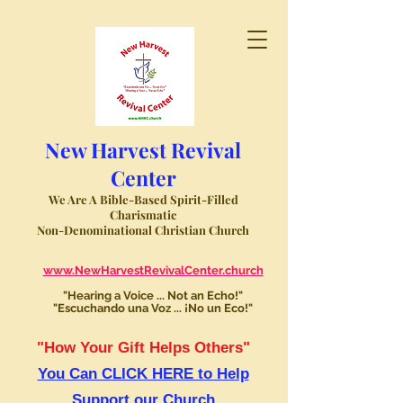
New Harvest Revival
Center
We Are A Bible-Based Spirit-Filled
Charismatic
Non-Denominational Christian Church
www.NewHarvestRevivalCenter.church
"Hearing a Voice ... Not an Echo!"
"Escuchando una Voz ... ¡No un Eco!"
"How Your Gift Helps Others"
You Can CLICK HERE to Help
Support our Church