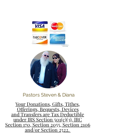
Pastors Steven & Diana
Your Donations, Gifts, Tithes,
Offerings, Bequests, Devices
and Transfers are Tax Deductible
under IRS Section 501(c)(3), IRC
Section 170, Section 2055, Section 2106
and/or Section 2522.