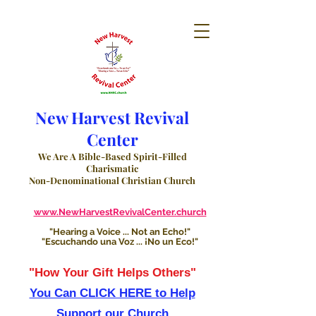
New Harvest Revival
Center
We Are A Bible-Based Spirit-Filled
Charismatic
Non-Denominational Christian Church
www.NewHarvestRevivalCenter.church
"Hearing a Voice ... Not an Echo!"
"Escuchando una Voz ... ¡No un Eco!"
"How Your Gift Helps Others"
You Can CLICK HERE to Help
Support our Church