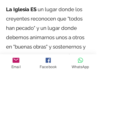
La Iglesia ES
un lugar donde los
creyentes reconocen que "todos
han pecado" y un lugar donde
debemos animarnos unos a otros
en "buenas obras" y sostenernos y
apoyarnos unos a otros en la
oración y la comunión.
Email
Facebook
WhatsApp
La Iglesia ES
un lugar donde los
creyentes pueden venir y
demostrar abiertamente su amor
por Jesucristo y pueden recibir
perdón y ser purificados del pecado
sin ridículo ni vergüenza.