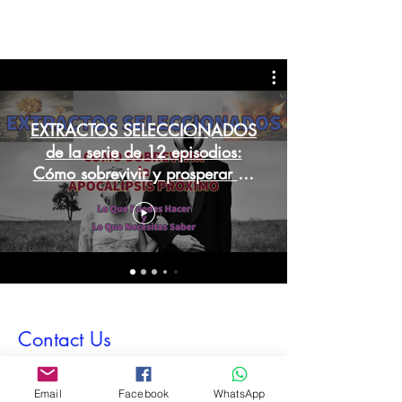
EXTRACTOS SELECCIONADOS
de la serie de 12 episodios:
Cómo sobrevivir y prosperar en
el apocalipsis venidero
Contact Us
First Name
Email
Facebook
WhatsApp