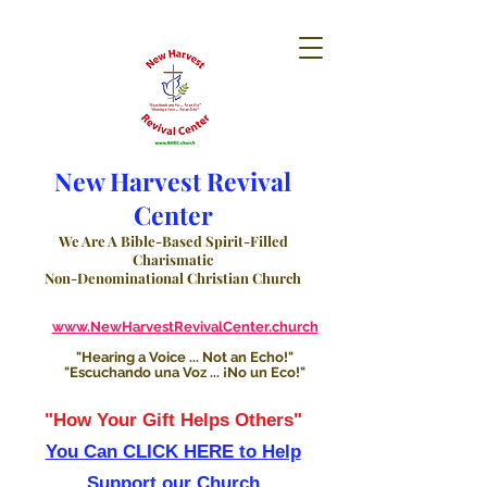
New Harvest Revival
Center
We Are A Bible-Based Spirit-Filled
Charismatic
Non-Denominational Christian Church
www.NewHarvestRevivalCenter.church
"Hearing a Voice ... Not an Echo!"
"Escuchando una Voz ... ¡No un Eco!"
"How Your Gift Helps Others"
You Can CLICK HERE to Help
Support our Church