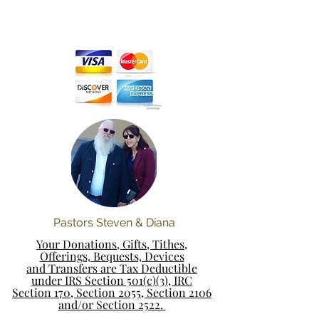
Pastors Steven & Diana
Your Donations, Gifts, Tithes,
Offerings, Bequests, Devices
and Transfers are Tax Deductible
under IRS Section 501(c)(3), IRC
Section 170, Section 2055, Section 2106
and/or Section 2522.