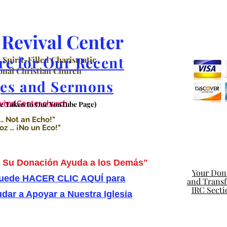
Revival Center
re for Our Recent
 Spirit-Filled Charismatic
nal Christian Church
es and Sermons
valCenter.church
Be Taken to Our YouTube Page)
.. Not an Echo!"
 ... ¡No un Eco!"
Su Donación Ayuda a los Demás"
Your Dona
uede HACER CLIC AQUÍ para
and Transfe
IRC Secti
dar a Apoyar a Nuestra Iglesia