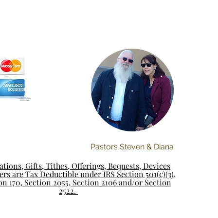
Pastors Steven & Diana
tions, Gifts, Tithes, Offerings, Bequests, Devices
rs are Tax Deductible under IRS Section 501(c)(3),
on 170, Section 2055, Section 2106 and/or Section
2522.