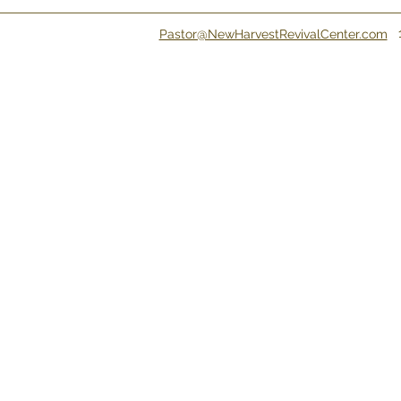
Pastor@NewHarvestRevivalCenter.com