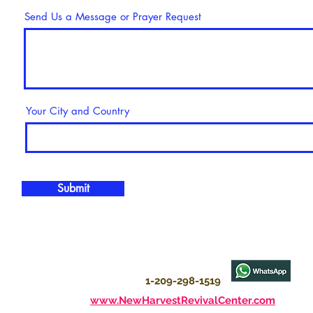
Send Us a Message or Prayer Request
Your City and Country
Submit
t6Q1k882GMA
1-209-298-1519
www.NewHarvestRevivalCenter.com
K0vgx-