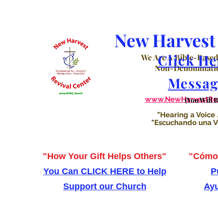
New Harvest 
Click He
We Are A Bible-Based
Non-Denominatio
Messag
www.NewHarvestRevi
(You Will 
"Hearing a Voice .
"Escuchando una Voz
"How Your Gift Helps Others"
"Cómo 
You Can CLICK HERE to Help
P
Support our Church
Ayu