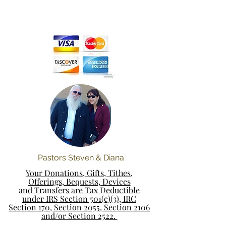
Pastors Steven & Diana
Your Donations, Gifts, Tithes,
Offerings, Bequests, Devices
and Transfers are Tax Deductible
under IRS Section 501(c)(3), IRC
Section 170, Section 2055, Section 2106
and/or Section 2522.