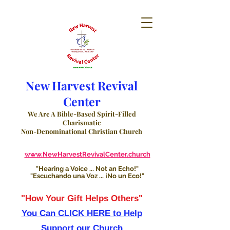
New Harvest Revival
Center
We Are A Bible-Based Spirit-Filled
Charismatic
Non-Denominational Christian Church
www.NewHarvestRevivalCenter.church
"Hearing a Voice ... Not an Echo!"
"Escuchando una Voz ... ¡No un Eco!"
"How Your Gift Helps Others"
You Can CLICK HERE to Help
Support our Church