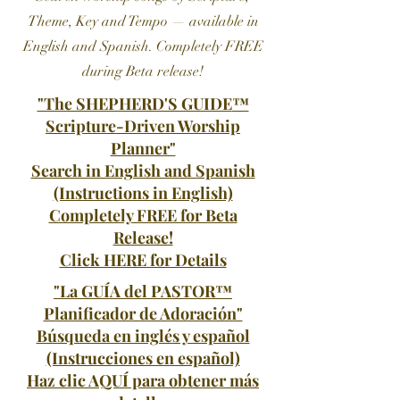
Theme, Key and Tempo — available in
English and Spanish. Completely FREE
during Beta release!
"The SHEPHERD'S GUIDE
™
Scripture-Driven Worship
Planner"
Search in English and Spanish
(Instructions in English)
Completely FREE for Beta
Release!
Click HERE for Details
"La GUÍA del PASTOR™
Planificador de Adoración"
Búsqueda en inglés y español
(Instrucciones en español)
Haz clic AQUÍ para obtener más