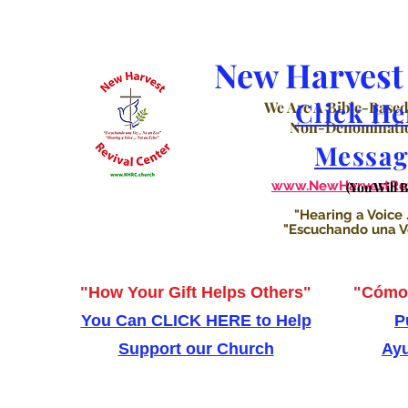
New Harvest 
Click He
We Are A Bible-Based
Non-Denominatio
Messag
www.NewHarvestRevi
(You Will 
"Hearing a Voice .
"Escuchando una Voz
"How Your Gift Helps Others"
"Cómo 
You Can CLICK HERE to Help
P
Support our Church
Ayu