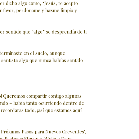
r dicho algo como, “Jesús, te acepto
r favor, perdóname y hazme limpio y
r sentido que “algo” se desprendía de ti
terminaste en el suelo, aunque
sentiste algo que nunca habías sentido
to! Queremos compartir contigo algunas
endo – había tanto ocurriendo dentro de
o recordaras todo, ¡así que estamos aquí
 Próximos Pasos para Nuevos Creyentes",
s Pastores Steven A. Wylie y Diana