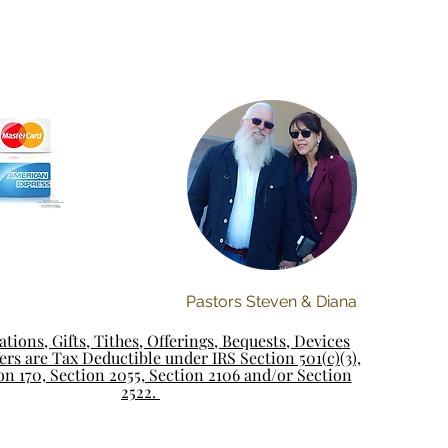
Pastors Steven & Diana
tions, Gifts, Tithes, Offerings, Bequests, Devices
rs are Tax Deductible under IRS Section 501(c)(3),
on 170, Section 2055, Section 2106 and/or Section
2522.