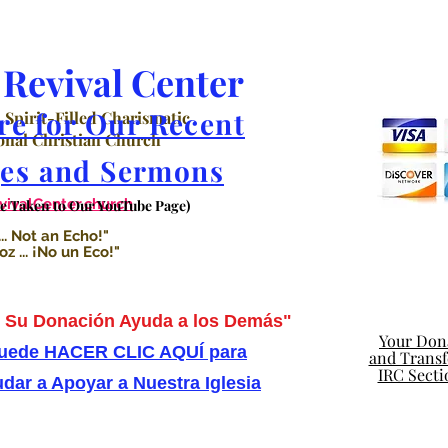
Revival Center
re for Our Recent
 Spirit-Filled Charismatic
nal Christian Church
es and Sermons
valCenter.church
Be Taken to Our YouTube Page)
.. Not an Echo!"
 ... ¡No un Eco!"
Su Donación Ayuda a los Demás"
Your Dona
uede HACER CLIC AQUÍ para
and Transfe
IRC Secti
dar a Apoyar a Nuestra Iglesia