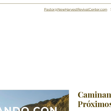
Pastor@NewHarvestRevivalCenter.com
Caminana
Próximos