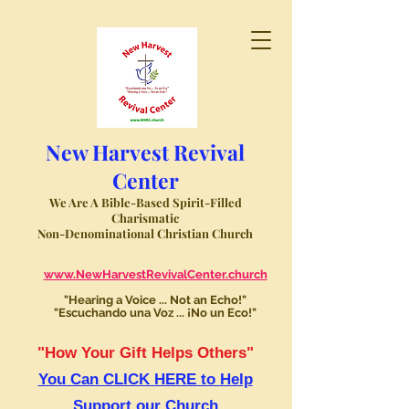
New Harvest Revival
Center
We Are A Bible-Based Spirit-Filled
Charismatic
Non-Denominational Christian Church
www.NewHarvestRevivalCenter.church
"Hearing a Voice ... Not an Echo!"
"Escuchando una Voz ... ¡No un Eco!"
"How Your Gift Helps Others"
You Can CLICK HERE to Help
Support our Church