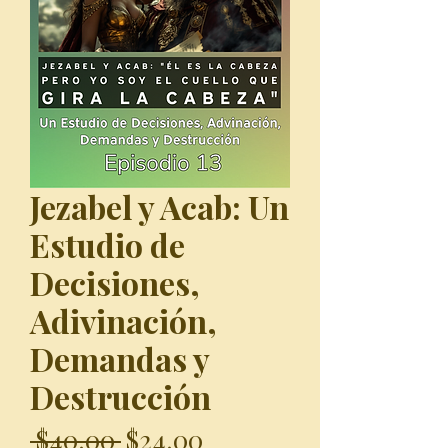
Jezabel y Acab: Un
Estudio de
Decisiones,
Adivinación,
Demandas y
Destrucción
Regular
Sale
 $40.00 
$24.00