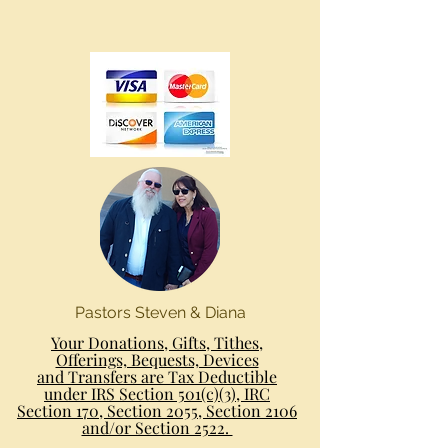
Pastors Steven & Diana
Your Donations, Gifts, Tithes,
Offerings, Bequests, Devices
and Transfers are Tax Deductible
under IRS Section 501(c)(3), IRC
Section 170, Section 2055, Section 2106
and/or Section 2522.