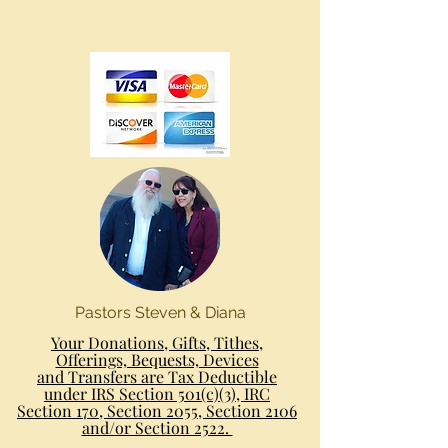
Pastors Steven & Diana
Your Donations, Gifts, Tithes,
Offerings, Bequests, Devices
and Transfers are Tax Deductible
under IRS Section 501(c)(3), IRC
Section 170, Section 2055, Section 2106
and/or Section 2522.