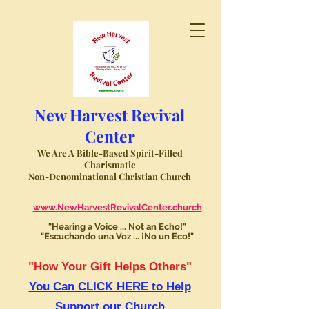
New Harvest Revival
Center
We Are A Bible-Based Spirit-Filled
Charismatic
Non-Denominational Christian Church
www.NewHarvestRevivalCenter.church
"Hearing a Voice ... Not an Echo!"
"Escuchando una Voz ... ¡No un Eco!"
"How Your Gift Helps Others"
You Can CLICK HERE to Help
Support our Church