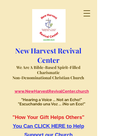
New Harvest Revival
Center
We Are A Bible-Based Spirit-Filled
Charismatic
Non-Denominational Christian Church
www.NewHarvestRevivalCenter.church
"Hearing a Voice ... Not an Echo!"
"Escuchando una Voz ... ¡No un Eco!"
"How Your Gift Helps Others"
You Can CLICK HERE to Help
Support our Church