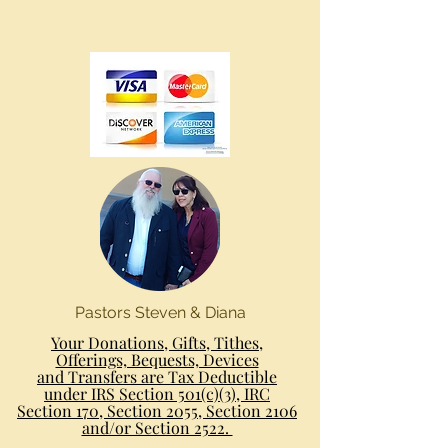
Pastors Steven & Diana
Your Donations, Gifts, Tithes,
Offerings, Bequests, Devices
and Transfers are Tax Deductible
under IRS Section 501(c)(3), IRC
Section 170, Section 2055, Section 2106
and/or Section 2522.