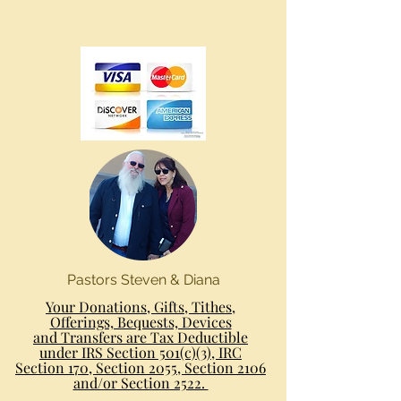
Pastors Steven & Diana
Your Donations, Gifts, Tithes,
Offerings, Bequests, Devices
and Transfers are Tax Deductible
under IRS Section 501(c)(3), IRC
Section 170, Section 2055, Section 2106
and/or Section 2522.