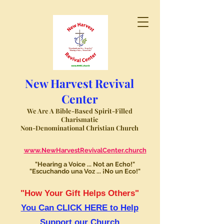
New Harvest Revival
Center
We Are A Bible-Based Spirit-Filled
Charismatic
Non-Denominational Christian Church
www.NewHarvestRevivalCenter.church
"Hearing a Voice ... Not an Echo!"
"Escuchando una Voz ... ¡No un Eco!"
"How Your Gift Helps Others"
You Can CLICK HERE to Help
Support our Church