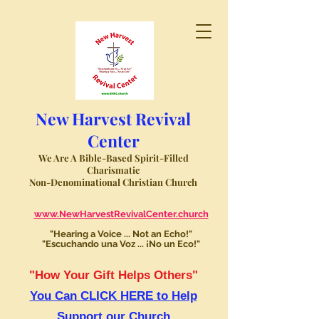
New Harvest Revival
Center
We Are A Bible-Based Spirit-Filled
Charismatic
Non-Denominational Christian Church
www.NewHarvestRevivalCenter.church
"Hearing a Voice ... Not an Echo!"
"Escuchando una Voz ... ¡No un Eco!"
"How Your Gift Helps Others"
You Can CLICK HERE to Help
Support our Church