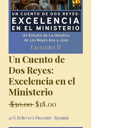
Un Cuento de
Dos Reyes:
Excelencia en el
Ministerio
Regular
Sale
 $30.00 
$18.00
Price
Price
40% Believer's Discount - Spanish