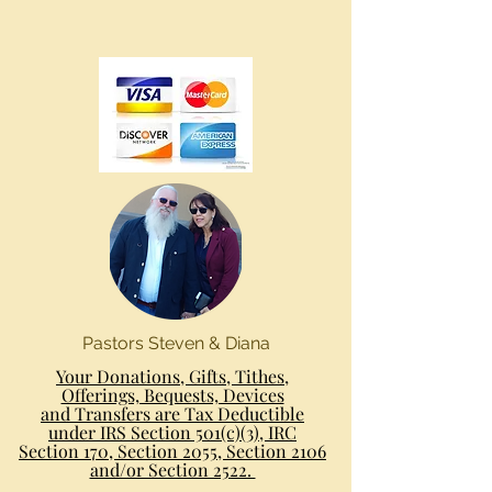
Pastors Steven & Diana
Your Donations, Gifts, Tithes,
Offerings, Bequests, Devices
and Transfers are Tax Deductible
under IRS Section 501(c)(3), IRC
Section 170, Section 2055, Section 2106
and/or Section 2522.